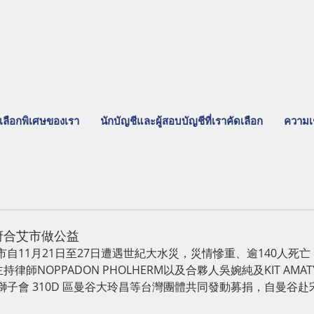
เลือกพิเศษของเรา
นักบัญชีและผู้สอบบัญชีที่เราคัดเลือก
ความเ
卡府合艾市做公益
自11月21日至27日遭遇世紀大水災，災情慘重、逾140人死
主持律師NOPPADON PHOLHERM以及合夥人吳婉純及KIT AMA
子會 310D 區曼谷大玲昌等台灣團體共同發動募捐，自曼谷