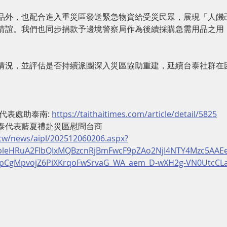
品外，也配合進入重災區發送緊急物資給受災民眾，展現「人饑
情誼。我們也同步捐款予邊境警察局作為後續採購急需用品之用
情況，並評估是否持續派團深入災區協助重建，延續台泰社群在
代表處助泰南: 
https://taithaitimes.com/article/detail/5825
泰代表藍夏禮赴災區慰問台商
tw/news/aipl/202512060206.aspx?
xpleHRuA2FlbQIxMQBzcnRjBmFwcF9pZAo2NjI4NTY4Mzc5AAE
pCgMpvojZ6PiXKrqoFwSrvaG_WA_aem_D-wXH2g-VN0UtcCL