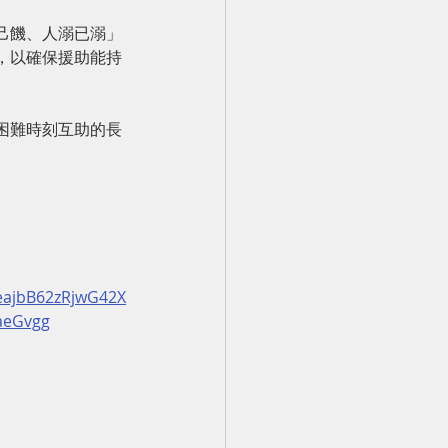
己饑、人溺已溺」
，以確保援助能持
困難時刻互助的長
eajbB62zRjwG42X
aeGvgg