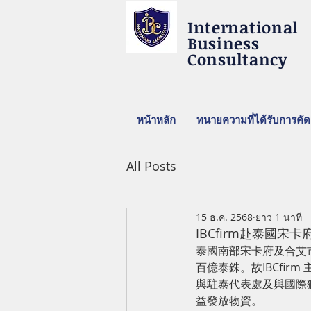
International
Business
Consultancy
หน้าหลัก
ทนายความที่ได้รับการคัด
All Posts
15 ธ.ค. 2568
ยาว 1 นาที
IBCfirm赴泰國宋
泰國南部宋卡府及合艾市
百億泰銖。故IBCfirm 
與駐泰代表處及與國際獅
益發放物資。