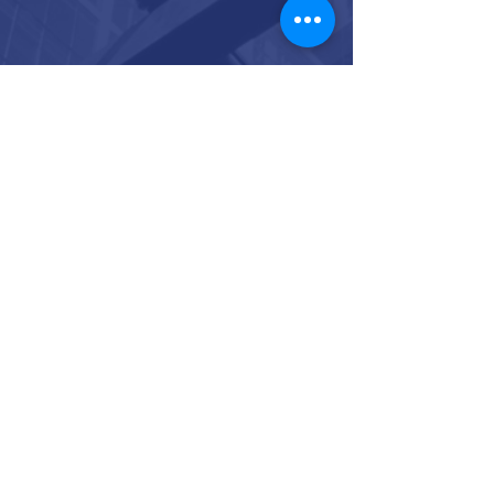
CONTACTS US
96/94
Moo 15, Racha Thewa,
Bang
Phli
,
Samut Prakan
10540, Thailand
Email:
admin@ibc-firm.com
Line: @IBCFirm
Tel:
+66 (0) 95 224 9925
(English,
Japanese, Chinese and Thai)
For any general inquiries, please fill in the
following contact form: