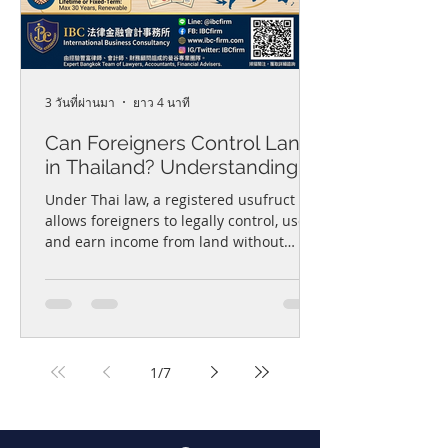
3 วันที่ผ่านมา
ยาว 4 นาที
Can Foreigners Control Land
in Thailand? Understanding
Usufruct Rights in Thailand外
Under Thai law, a registered usufruct
國人能否在泰國控制土地？了
allows foreigners to legally control, use,
and earn income from land without
解泰國用益權
owning it. The right can be granted for
up to 30 years or for life, but corporate
entities are limited to 30-year terms. To
be legally enforceable against third
parties or future buyers, the usufruct
must be registered on the title deed.
1
/
7
Usufructs are non-inheritable personal
rights that automatically terminate upon
the holder's death.