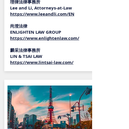
理律法律事務所
Lee and Li, Attorneys-at-Law
https://www.leeandli.com/EN
尚澄法律
ENLIGHTEN LAW GROUP
https://www.enlightenlaw.com/
麟采法律事務所
LIN & TSAI LAW
https://www.lintsai-law.com/