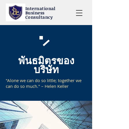
International
Business
Consultancy
พันธมิตรของ
บริษัท
"Alone we can do so little; together we
can do so much." – Helen Keller