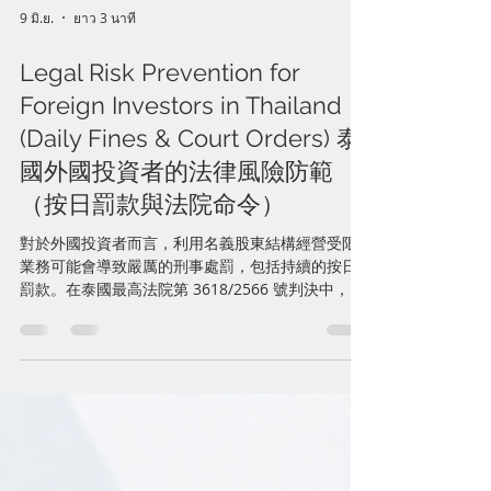
9 มิ.ย.
ยาว 3 นาที
Legal Risk Prevention for
Foreign Investors in Thailand
(Daily Fines & Court Orders) 泰
國外國投資者的法律風險防範
（按日罰款與法院命令）
對於外國投資者而言，利用名義股東結構經營受限
業務可能會導致嚴厲的刑事處罰，包括持續的按日
罰款。在泰國最高法院第 3618/2566 號判決中，外
籍被告被認定未經許可經營受限制業務(第三類業務)
而被判有罪。初審法院命令他們停止營業，上訴法
院附加了一項條件，即如果未能遵守解散命令，將
面臨每天 10,000 泰銖的罰款。