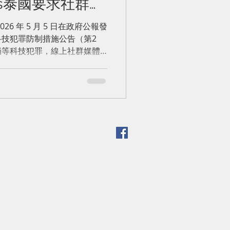
orms泰國要求社群媒
廣告主身份
6 年 5 月 5 日在政府公報發
技犯罪防制措施公告（第2
局等科技犯罪，線上社群媒體
前，將必須對所有付費廣告主
180 天（即 2026 年 11