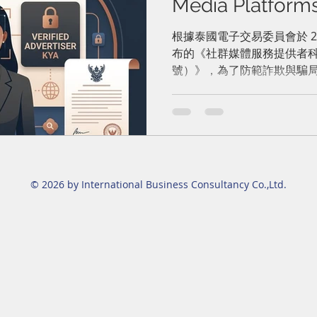
Media Platf
體平台強制驗證
根據泰國電子交易委員會於 202
布的《社群媒體服務提供者科
號）》，為了防範詐欺與騙
平台服務提供者於刊登廣告
進行身分驗證。該公告將於發布後 
月 1 日）起正式生效。
© 2026 by International Business Consultancy Co.,Ltd.