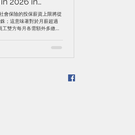
 in 2026 in
國新的社會保險繳費
，泰國社會保險的投保薪資上限將從
500 泰銖；這意味著對於月薪超過
26年起生效
主與員工雙方每月各需額外多繳納
的社會保險繳費上限達到 875