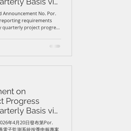
rterly Basis via
SystemBOI 關於透
ed Announcement No. Por.
 reporting requirements
調整按季申報專
 quarterly project progress
nitoring system. BOI-
comply with the new
ion or revocation of
ent on
ct Progress
rterly Basis via
g System泰國投資促
026年4月20日發布第Por.
及透過電子監測系統按季申報專案