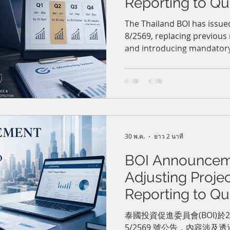
Reporting to Qua
e-Monitoring 
The Thailand BOI has issu
8/2569, replacing previous
過電子監測系統
and introducing mandatory
案進度之公告
reporting through the e-Mo
promoted companies must 
deadlines to avoid suspens
investment privileges.
30 พ.ค.
ยาว 2 นาที
BOI Announcem
Adjusting Proje
Reporting to Qua
e-Monitorin
泰國投資促進委員會(BOI)於2
5/2569 號公告，內容涉