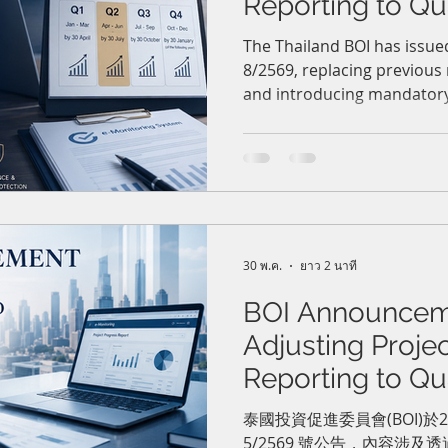
Reporting to Qua
e-Monitoring 
The Thailand BOI has issu
8/2569, replacing previous
過電子監測系統
and introducing mandatory
案進度之公告
reporting through the e-Mo
promoted companies must 
deadlines to avoid suspens
investment privileges.
30 พ.ค.
ยาว 2 นาที
BOI Announcem
Adjusting Proje
Reporting to Qua
e-Monitorin
泰國投資促進委員會(BOI)於2
5/2569 號公告，內容涉