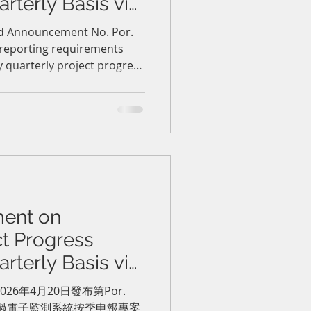
rterly Basis via
SystemBOI 關於透
ed Announcement No. Por.
 reporting requirements
調整按季申報專
 quarterly project progress
nitoring system. BOI-
comply with the new
ion or revocation of
ent on
ct Progress
rterly Basis via
g System泰國投資促
026年4月20日發布第Por.
及透過電子監測系統按季申報專案