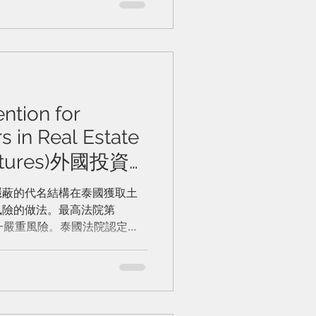
一類電信、資金管理中心、擔
服務及特定倉庫交付之農產品
部服務，僅限向同集團關係企
技管理及境內債務保證，因屬
國民競爭；第三類為其他業
便利員工之金融設備或自動販
人提供之石油鑽探服務。政府
ntion for
監管，故無重複審查必要。此
s in Real Estate
體制，外資多數股權公司仍被
特定行業執照依舊適用，但這
uctures)外國投資
設立資金或共享服務中心的區
法律風險防範
在審查中，在正式公佈於《皇
隱蔽的代名結構在泰國獲取土
舊適用。
風險的做法。最高法院第
了這一嚴重風險。泰國法院認定該
業務經營者。由於《外商營商
地交易，該外國投資者的行為