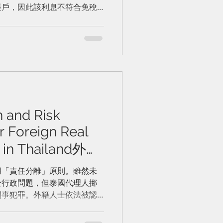
帳戶，因此該利息不符合免稅
先例：允許國際客戶直接將款
但這會給公司帶來沉重的舉證
稅收優惠。
n and Risk
 Foreign Real
s in Thailand外國
地產的法律保護
用「責任分離」原則。雖然未
於行政問題，但泰國代理人挪
刑事犯罪。外籍人士依法被認
的「受害人」，擁有依法提起