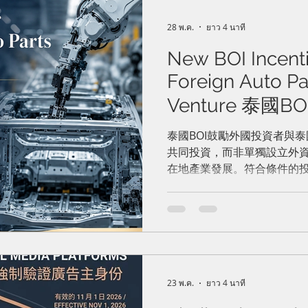
28 พ.ค.
ยาว 4 นาที
New BOI Incenti
Foreign Auto Par
Venture 泰國
零件企業提供新
泰國BOI鼓勵外國投資者與泰國
共同投資，而非單獨設立外
在地產業發展。符合條件的投
上，額外獲得最長3年的企業
23 พ.ค.
ยาว 4 นาที