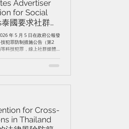
es Advertiser
tion for Social
orms泰國要求社群媒
廣告主身份
6 年 5 月 5 日在政府公報發
技犯罪防制措施公告（第2
局等科技犯罪，線上社群媒體
前，將必須對所有付費廣告主
180 天（即 2026 年 11
ention for Cross-
ns in Thailand