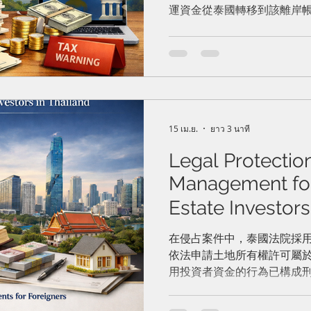
運資金從泰國轉移到該離岸
條件。這確立了一個關鍵的
項匯入離岸帳戶或許方便，
責任，並可能導致立即喪失
15 เม.ย.
ยาว 3 นาที
Legal Protectio
Management for
Estate Investor
投資者在泰國房
在侵占案件中，泰國法院採
依法申請土地所有權許可屬
與風險管理
用投資者資金的行為已構成
定為泰國《刑事訴訟法》下
刑事告訴的合法權利。