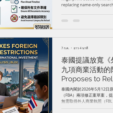
及永久居留權須
replacing name-only search
別的犯罪記錄核
including permanent reside
business licensing, and dri
must ensure accuracy, as i
will delay timelines and ser
refunded. Though adding an
this rule reflects Thailand
strengthening security
7 ก.ค.
ยาว 4 นาที
泰國提議放寬《
九項商業活動的限制 
Proposes to Rel
Business Act Res
泰國內閣於2026年5月12
Nine Business Ac
（FBA）兩項修正案草案，
無需取得外人商業執照（FB
高價值海外投資。擬予豁免