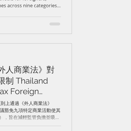
進行基於指紋識
es across nine categories,
查
ncy, visa extensions,
ving licenses. Applicants
ncorrect category selections
vice fees will not be
 extra administrative step,
’s commitment to
外人商業法》對
Thailand
ax Foreign
trictions for
日原則上通過《外人商業法》
tivities
提議豁免九項特定商業活動使其
L），旨在減輕監管負擔並吸引
的業務分三大類：第一類為特