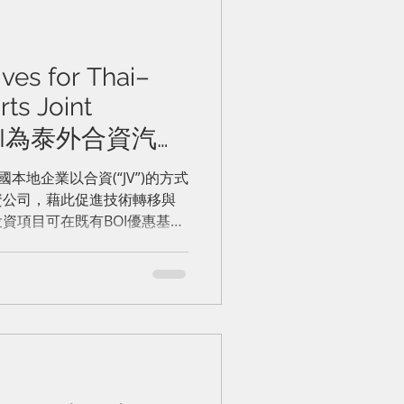
ves for Thai–
ts Joint
BOI為泰外合資汽車
的優惠政策
本地企業以合資(“JV”)的方式
資公司，藉此促進技術轉移與
資項目可在既有BOI優惠基礎
所得稅免稅，總上限8年。