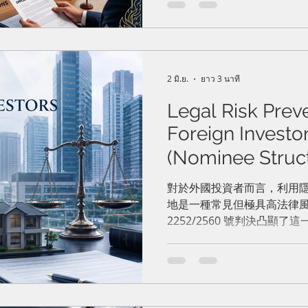
定法律規範之業務，包含第
保品放款、特定衍生性商品
期貨交易；第二類為集團內
業提供行政、人資、資訊科
內部流動性管理而不與泰國
2 มิ.ย.
ยาว 3 นาที
務，包括出租部分場所安裝
賣機，以及僅向石油開許權
Legal Risk Preve
指出多數活動已受專門機構
Foreign Investor
改革並非全面放寬外資持股
視為外國公司，多數限制與
(Nominee Str
將大幅簡化跨國企業在泰國
者不動產投資的
域商業結構。該草案目前仍
對於外國投資者而言，利用
家公報》前現行FBA規定依
地是一種常見但極具高法律
（代名結構）
2252/2560 號判決凸顯
外國法人為實際的土地交易
法》嚴格禁止外國人從事土
自始即屬違法。