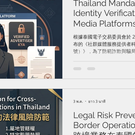
Thailand Mandat
Identity Verifica
Media Platf
體平台強制驗證
根據泰國電子交易委員會於 202
布的《社群媒體服務提供者科
號）》，為了防範詐欺與騙
平台服務提供者於刊登廣告
進行身分驗證。該公告將於發布後 
月 1 日）起正式生效。
3 พ.ค.
ยาว 3 นาที
Legal Risk Prev
Border Operatio