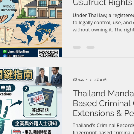
Usufruct Right
人能否在泰國控
Under Thai law, a registere
to legally control, use, an
國用益權
without owning it. The righ
30 years or for life, but cor
to 30-year terms. To be leg
third parties or future buy
registered on the title dee
inheritable personal rights
terminate upon the holder'
30 ก.ค.
ยาว 2 นาที
Thailand Mandat
Based Criminal 
Extensions & P
Residency
Thailand’s Criminal Recor
fingerprint-based criminal 