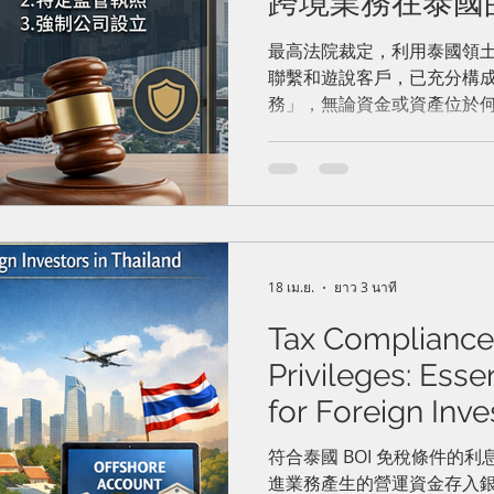
跨境業務在泰國
最高法院裁定，利用泰國領
聯繫和遊說客戶，已充分構
務」，無論資金或資產位於
商營商法》獲得豁免，惟仍
法》被認定有罪。The Supreme 
utilizing Thai territory as
"Place of Substantial Act"
persuading clients fully co
securities business in Thai
the money or assets are lo
18 เม.ย.
ยาว 3 นาที
were exempt under the gene
Tax Compliance
they were found guilty und
Privileges: Esse
for Foreign Inve
稅務合規與BO
符合泰國 BOI 免稅條件的
進業務產生的營運資金存入
國投資者必備指