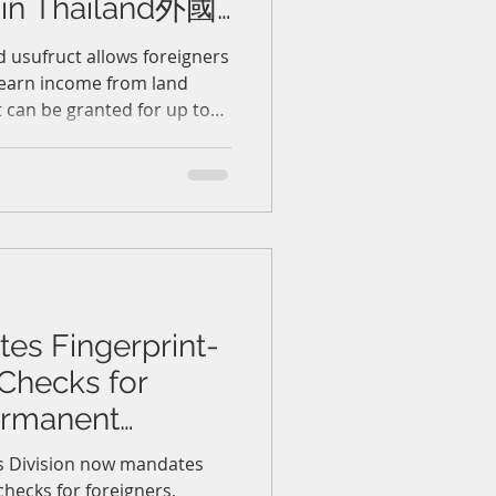
s in Thailand外國
制土地？了解泰
d usufruct allows foreigners
d earn income from land
t can be granted for up to
porate entities are limited
ally enforceable against
ers, the usufruct must be
d. Usufructs are non-
 that automatically
s death.
es Fingerprint-
Checks for
ermanent
泰國規定申請簽證延期
ds Division now mandates
checks for foreigners,