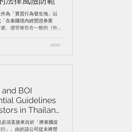
的法律風險防範
土作為「實質行為發生地」以
成「在泰國境內經營證券業
何處。儘管被告在一般的《外
依特別法即《證券交易委員會
Court ruled that
 an operational base—the
—for contacting and
nstitutes "operating a
land," regardless of where
cated. While the defendants
ral Foreign Business Act,
 and BOI
er the spe
ntial Guidelines
stors in Thailand
I投資優惠：泰國外
利息必須直接來自於「將泰國促
銀行」。由於該公司從未將營
南